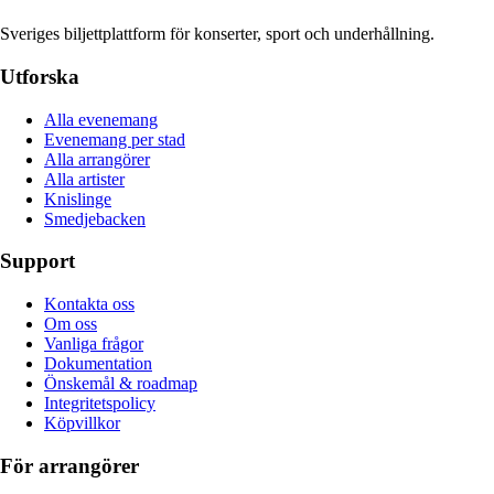
Sveriges biljettplattform för konserter, sport och underhållning.
Utforska
Alla evenemang
Evenemang per stad
Alla arrangörer
Alla artister
Knislinge
Smedjebacken
Support
Kontakta oss
Om oss
Vanliga frågor
Dokumentation
Önskemål & roadmap
Integritetspolicy
Köpvillkor
För arrangörer