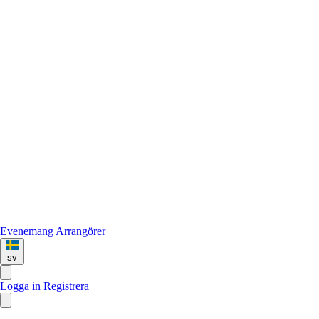
Evenemang
Arrangörer
sv
Logga in
Registrera