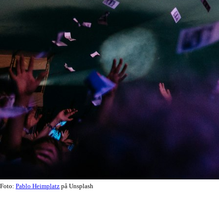
Foto:
Pablo Heimplatz
på Unsplash