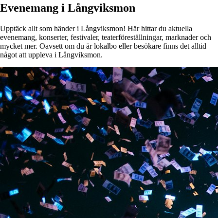
Evenemang i Långviksmon
Upptäck allt som händer i Långviksmon! Här hittar du aktuella
evenemang, konserter, festivaler, teaterföreställningar, marknader och
mycket mer. Oavsett om du är lokalbo eller besökare finns det alltid
något att uppleva i Långviksmon.