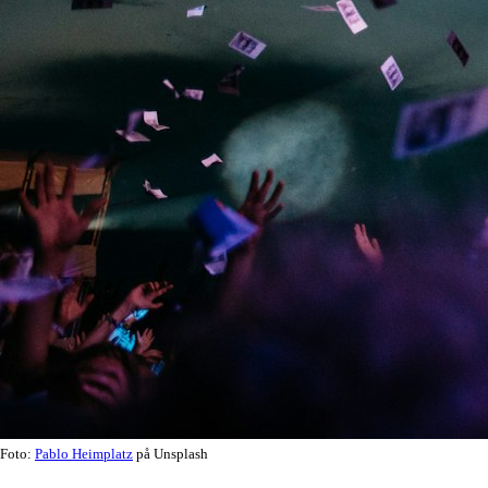
Foto:
Pablo Heimplatz
på Unsplash