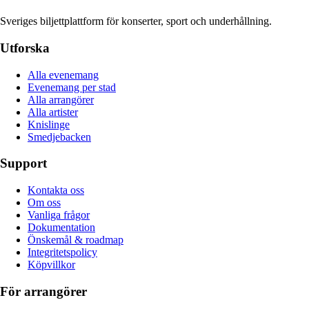
Sveriges biljettplattform för konserter, sport och underhållning.
Utforska
Alla evenemang
Evenemang per stad
Alla arrangörer
Alla artister
Knislinge
Smedjebacken
Support
Kontakta oss
Om oss
Vanliga frågor
Dokumentation
Önskemål & roadmap
Integritetspolicy
Köpvillkor
För arrangörer