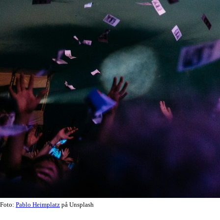
Foto:
Pablo Heimplatz
på Unsplash