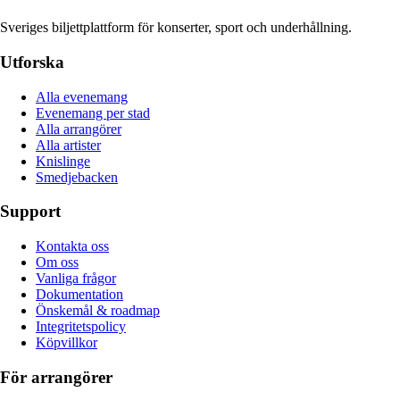
Sveriges biljettplattform för konserter, sport och underhållning.
Utforska
Alla evenemang
Evenemang per stad
Alla arrangörer
Alla artister
Knislinge
Smedjebacken
Support
Kontakta oss
Om oss
Vanliga frågor
Dokumentation
Önskemål & roadmap
Integritetspolicy
Köpvillkor
För arrangörer