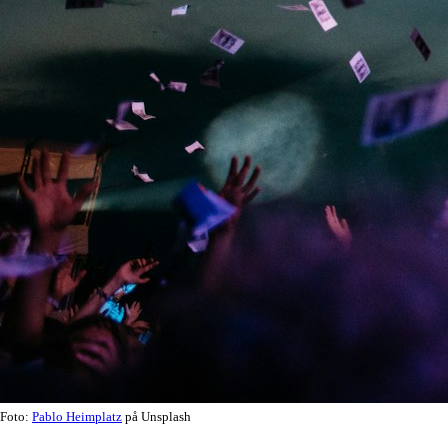
Foto:
Pablo Heimplatz
på Unsplash