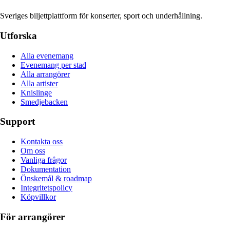
Sveriges biljettplattform för konserter, sport och underhållning.
Utforska
Alla evenemang
Evenemang per stad
Alla arrangörer
Alla artister
Knislinge
Smedjebacken
Support
Kontakta oss
Om oss
Vanliga frågor
Dokumentation
Önskemål & roadmap
Integritetspolicy
Köpvillkor
För arrangörer