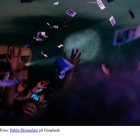
Foto:
Pablo Heimplatz
på Unsplash