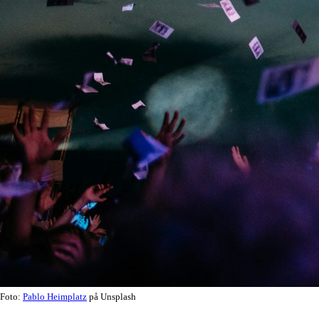
Foto:
Pablo Heimplatz
på Unsplash