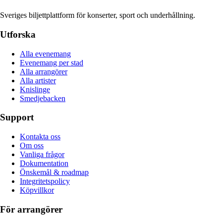
Sveriges biljettplattform för konserter, sport och underhållning.
Utforska
Alla evenemang
Evenemang per stad
Alla arrangörer
Alla artister
Knislinge
Smedjebacken
Support
Kontakta oss
Om oss
Vanliga frågor
Dokumentation
Önskemål & roadmap
Integritetspolicy
Köpvillkor
För arrangörer