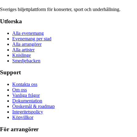
Sveriges biljettplattform för konserter, sport och underhållning.
Utforska
Alla evenemang
Evenemang per stad
Alla arrangörer
Alla artister
Knislinge
Smedjebacken
Support
Kontakta oss
Om oss
Vanliga frågor
Dokumentation
Önskemål & roadmap
Integritetspolicy
Köpvillkor
För arrangörer