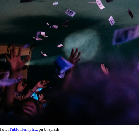
Foto:
Pablo Heimplatz
på Unsplash