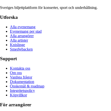
Sveriges biljettplattform för konserter, sport och underhållning.
Utforska
Alla evenemang
Evenemang per stad
Alla arrangörer
Alla artister
Knislinge
Smedjebacken
Support
Kontakta oss
Om oss
Vanliga frågor
Dokumentation
Önskemål & roadmap
Integritetspolicy
Köpvillkor
För arrangörer