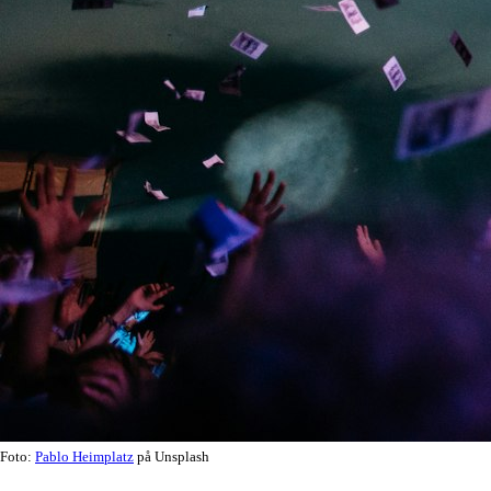
Foto:
Pablo Heimplatz
på Unsplash