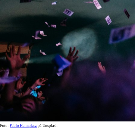
Foto:
Pablo Heimplatz
på Unsplash