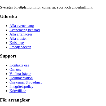
Sveriges biljettplattform för konserter, sport och underhållning.
Utforska
Alla evenemang
Evenemang per stad
Alla arrangörer
Alla artister
Knislinge
Smedjebacken
Support
Kontakta oss
Om oss
Vanliga frågor
Dokumentation
Önskemål & roadmap
Integritetspolicy
Köpvillkor
För arrangörer