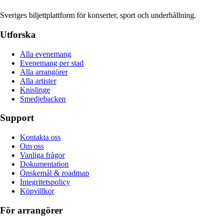
Sveriges biljettplattform för konserter, sport och underhållning.
Utforska
Alla evenemang
Evenemang per stad
Alla arrangörer
Alla artister
Knislinge
Smedjebacken
Support
Kontakta oss
Om oss
Vanliga frågor
Dokumentation
Önskemål & roadmap
Integritetspolicy
Köpvillkor
För arrangörer