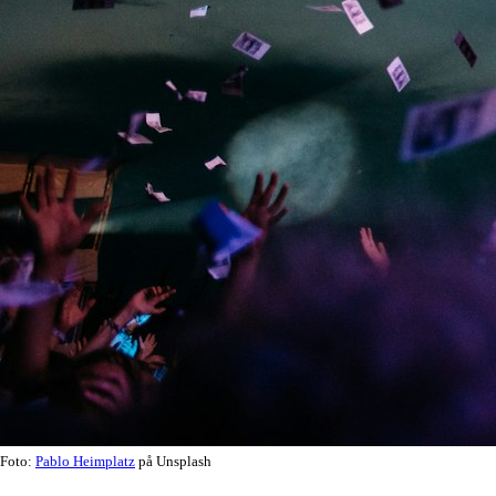
Foto:
Pablo Heimplatz
på Unsplash