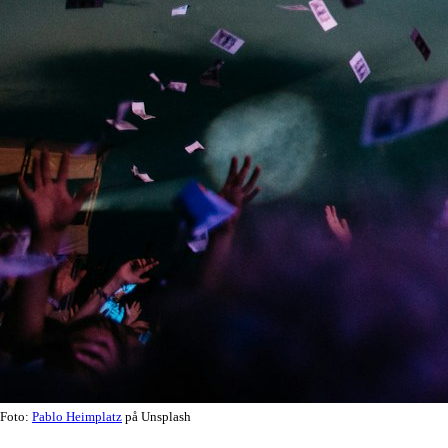
Foto:
Pablo Heimplatz
på Unsplash