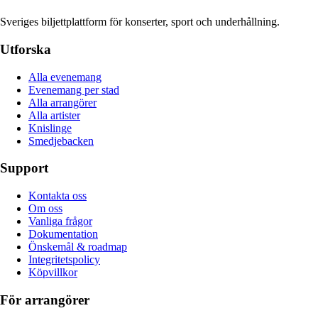
Sveriges biljettplattform för konserter, sport och underhållning.
Utforska
Alla evenemang
Evenemang per stad
Alla arrangörer
Alla artister
Knislinge
Smedjebacken
Support
Kontakta oss
Om oss
Vanliga frågor
Dokumentation
Önskemål & roadmap
Integritetspolicy
Köpvillkor
För arrangörer