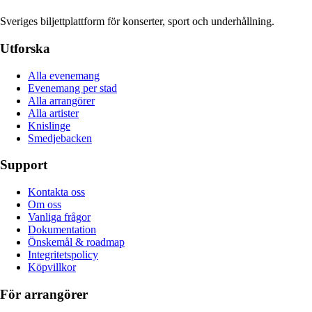
Sveriges biljettplattform för konserter, sport och underhållning.
Utforska
Alla evenemang
Evenemang per stad
Alla arrangörer
Alla artister
Knislinge
Smedjebacken
Support
Kontakta oss
Om oss
Vanliga frågor
Dokumentation
Önskemål & roadmap
Integritetspolicy
Köpvillkor
För arrangörer