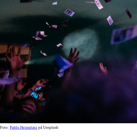
Foto:
Pablo Heimplatz
på Unsplash