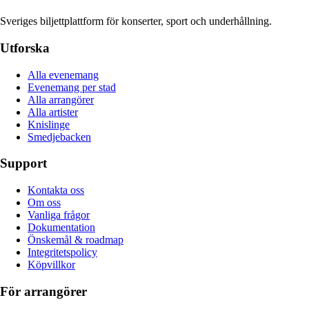
Sveriges biljettplattform för konserter, sport och underhållning.
Utforska
Alla evenemang
Evenemang per stad
Alla arrangörer
Alla artister
Knislinge
Smedjebacken
Support
Kontakta oss
Om oss
Vanliga frågor
Dokumentation
Önskemål & roadmap
Integritetspolicy
Köpvillkor
För arrangörer