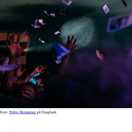
Foto:
Pablo Heimplatz
på Unsplash