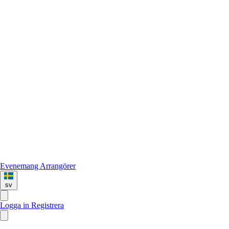
Evenemang
Arrangörer
sv
Logga in
Registrera