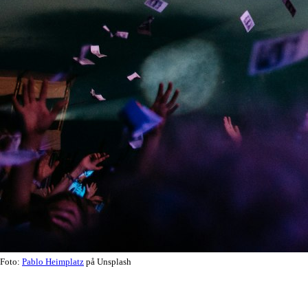
Foto:
Pablo Heimplatz
på Unsplash