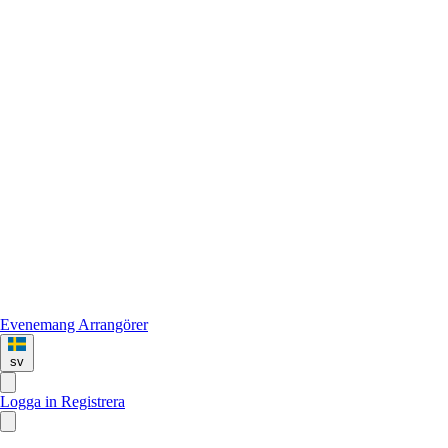
Evenemang
Arrangörer
sv
Logga in
Registrera