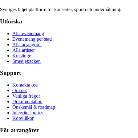
Sveriges biljettplattform för konserter, sport och underhållning.
Utforska
Alla evenemang
Evenemang per stad
Alla arrangörer
Alla artister
Knislinge
Smedjebacken
Support
Kontakta oss
Om oss
Vanliga frågor
Dokumentation
Önskemål & roadmap
Integritetspolicy
Köpvillkor
För arrangörer