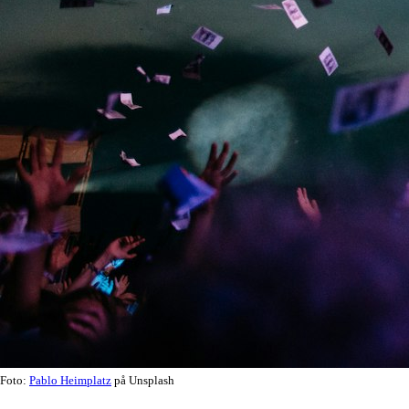
Foto:
Pablo Heimplatz
på Unsplash