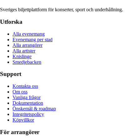
Sveriges biljettplattform för konserter, sport och underhållning.
Utforska
Alla evenemang
Evenemang per stad
Alla arrangörer
Alla artister
Knislinge
Smedjebacken
Support
Kontakta oss
Om oss
Vanliga frågor
Dokumentation
Önskemål & roadmap
Integritetspolicy
Köpvillkor
För arrangörer