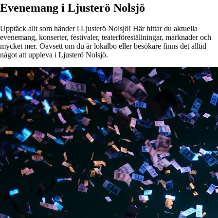
Evenemang i Ljusterö Nolsjö
Upptäck allt som händer i Ljusterö Nolsjö! Här hittar du aktuella
evenemang, konserter, festivaler, teaterföreställningar, marknader och
mycket mer. Oavsett om du är lokalbo eller besökare finns det alltid
något att uppleva i Ljusterö Nolsjö.