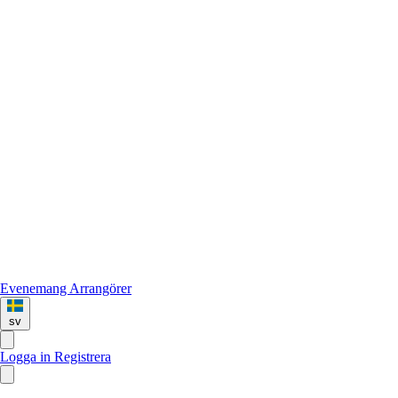
Evenemang
Arrangörer
sv
Logga in
Registrera