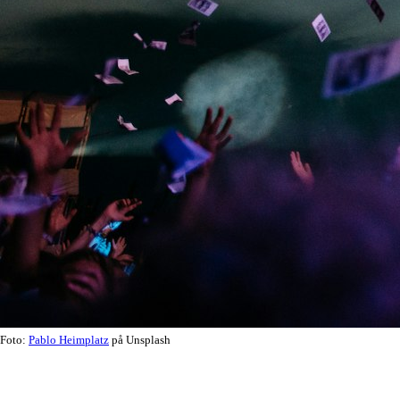
Foto:
Pablo Heimplatz
på Unsplash