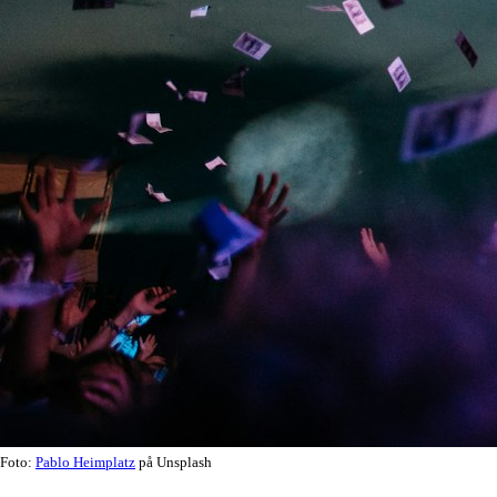
Foto:
Pablo Heimplatz
på Unsplash