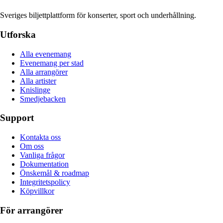
Sveriges biljettplattform för konserter, sport och underhållning.
Utforska
Alla evenemang
Evenemang per stad
Alla arrangörer
Alla artister
Knislinge
Smedjebacken
Support
Kontakta oss
Om oss
Vanliga frågor
Dokumentation
Önskemål & roadmap
Integritetspolicy
Köpvillkor
För arrangörer