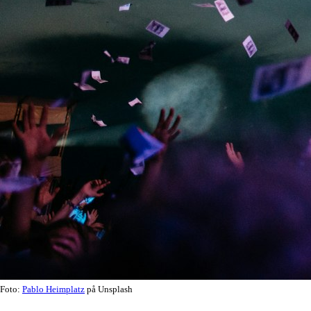
Foto:
Pablo Heimplatz
på Unsplash