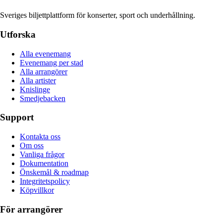
Sveriges biljettplattform för konserter, sport och underhållning.
Utforska
Alla evenemang
Evenemang per stad
Alla arrangörer
Alla artister
Knislinge
Smedjebacken
Support
Kontakta oss
Om oss
Vanliga frågor
Dokumentation
Önskemål & roadmap
Integritetspolicy
Köpvillkor
För arrangörer