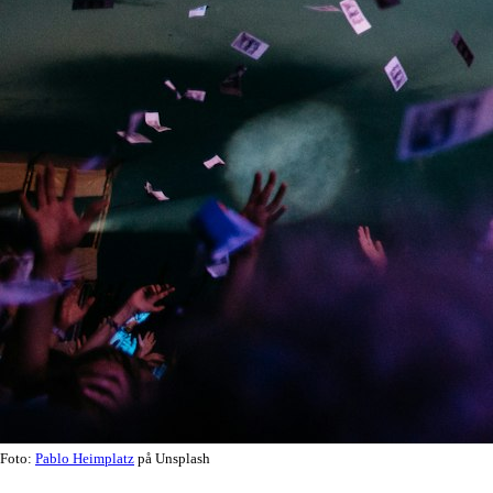
Foto:
Pablo Heimplatz
på Unsplash