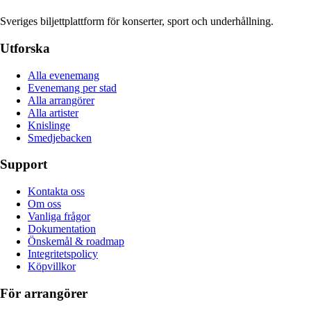
Sveriges biljettplattform för konserter, sport och underhållning.
Utforska
Alla evenemang
Evenemang per stad
Alla arrangörer
Alla artister
Knislinge
Smedjebacken
Support
Kontakta oss
Om oss
Vanliga frågor
Dokumentation
Önskemål & roadmap
Integritetspolicy
Köpvillkor
För arrangörer