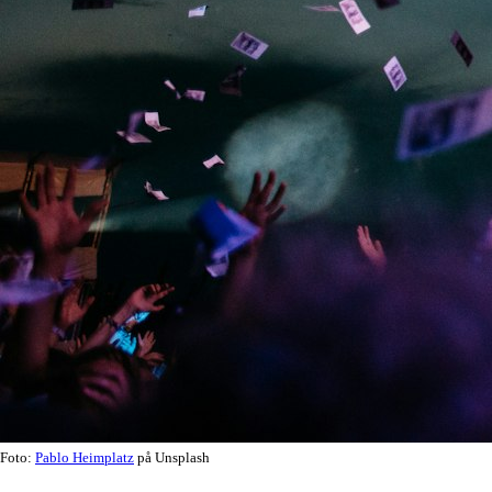
Foto:
Pablo Heimplatz
på Unsplash