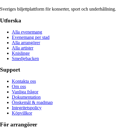
Sveriges biljettplattform för konserter, sport och underhållning.
Utforska
Alla evenemang
Evenemang per stad
Alla arrangörer
Alla artister
Knislinge
Smedjebacken
Support
Kontakta oss
Om oss
Vanliga frågor
Dokumentation
Önskemål & roadmap
Integritetspolicy
Köpvillkor
För arrangörer