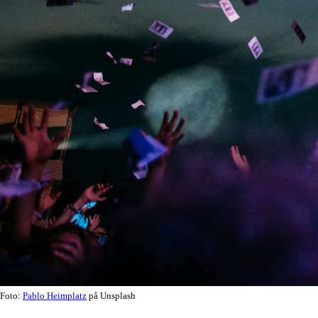
Foto:
Pablo Heimplatz
på Unsplash