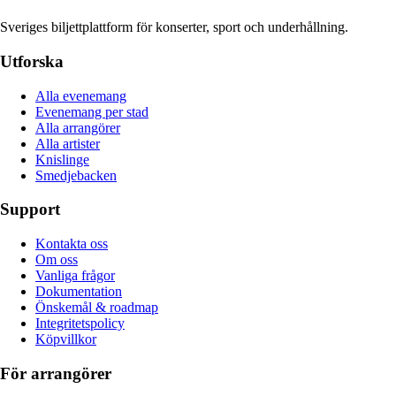
Sveriges biljettplattform för konserter, sport och underhållning.
Utforska
Alla evenemang
Evenemang per stad
Alla arrangörer
Alla artister
Knislinge
Smedjebacken
Support
Kontakta oss
Om oss
Vanliga frågor
Dokumentation
Önskemål & roadmap
Integritetspolicy
Köpvillkor
För arrangörer