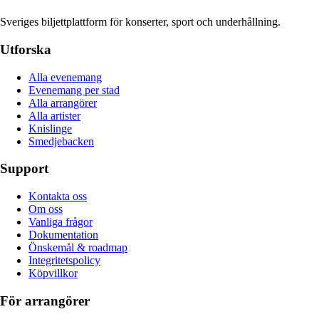
Sveriges biljettplattform för konserter, sport och underhållning.
Utforska
Alla evenemang
Evenemang per stad
Alla arrangörer
Alla artister
Knislinge
Smedjebacken
Support
Kontakta oss
Om oss
Vanliga frågor
Dokumentation
Önskemål & roadmap
Integritetspolicy
Köpvillkor
För arrangörer