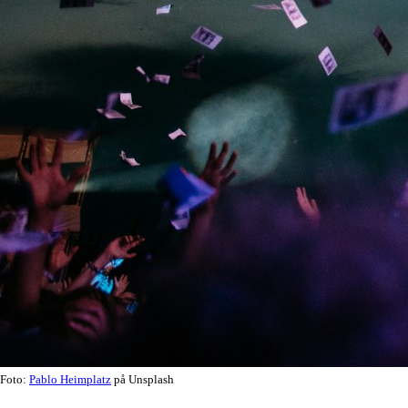
Foto:
Pablo Heimplatz
på Unsplash