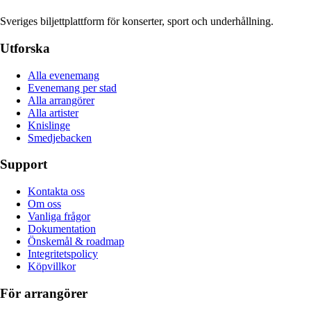
Sveriges biljettplattform för konserter, sport och underhållning.
Utforska
Alla evenemang
Evenemang per stad
Alla arrangörer
Alla artister
Knislinge
Smedjebacken
Support
Kontakta oss
Om oss
Vanliga frågor
Dokumentation
Önskemål & roadmap
Integritetspolicy
Köpvillkor
För arrangörer