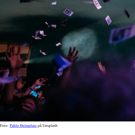
Foto:
Pablo Heimplatz
på Unsplash