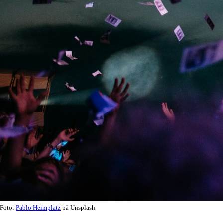
Foto:
Pablo Heimplatz
på Unsplash