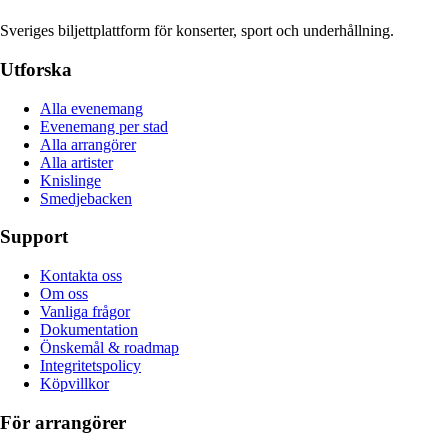
Sveriges biljettplattform för konserter, sport och underhållning.
Utforska
Alla evenemang
Evenemang per stad
Alla arrangörer
Alla artister
Knislinge
Smedjebacken
Support
Kontakta oss
Om oss
Vanliga frågor
Dokumentation
Önskemål & roadmap
Integritetspolicy
Köpvillkor
För arrangörer