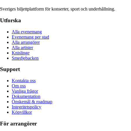
Sveriges biljettplattform för konserter, sport och underhållning.
Utforska
Alla evenemang
Evenemang per stad
Alla arrangörer
Alla artister
Knislinge
Smedjebacken
Support
Kontakta oss
Om oss
Vanliga frågor
Dokumentation
Önskemål & roadmap
Integritetspolicy
Köpvillkor
För arrangörer