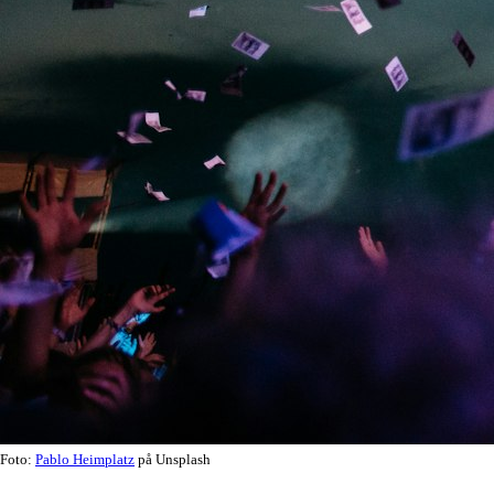
Foto:
Pablo Heimplatz
på Unsplash