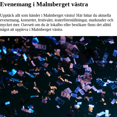
Evenemang i Malmberget västra
Upptäck allt som händer i Malmberget västra! Här hittar du aktuella
evenemang, konserter, festivaler, teaterföreställningar, marknader och
mycket mer. Oavsett om du är lokalbo eller besökare finns det alltid
något att uppleva i Malmberget västra.