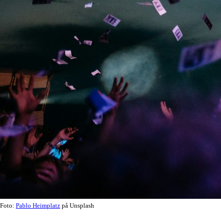
Foto:
Pablo Heimplatz
på Unsplash