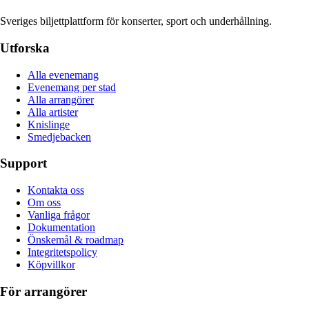
Sveriges biljettplattform för konserter, sport och underhållning.
Utforska
Alla evenemang
Evenemang per stad
Alla arrangörer
Alla artister
Knislinge
Smedjebacken
Support
Kontakta oss
Om oss
Vanliga frågor
Dokumentation
Önskemål & roadmap
Integritetspolicy
Köpvillkor
För arrangörer