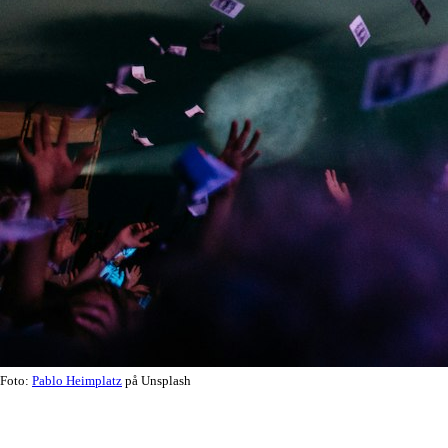
Foto:
Pablo Heimplatz
på Unsplash