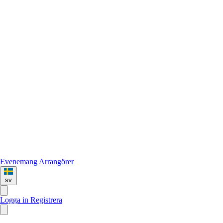
Evenemang
Arrangörer
sv
Logga in
Registrera