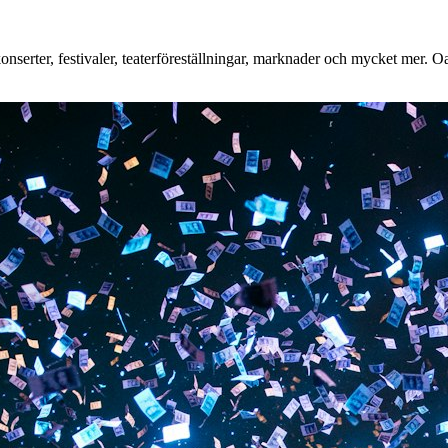
erter, festivaler, teaterföreställningar, marknader och mycket mer. Oavs