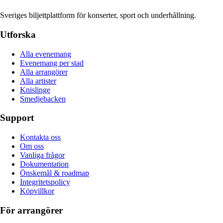
Sveriges biljettplattform för konserter, sport och underhållning.
Utforska
Alla evenemang
Evenemang per stad
Alla arrangörer
Alla artister
Knislinge
Smedjebacken
Support
Kontakta oss
Om oss
Vanliga frågor
Dokumentation
Önskemål & roadmap
Integritetspolicy
Köpvillkor
För arrangörer