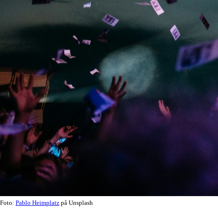
Foto:
Pablo Heimplatz
på Unsplash