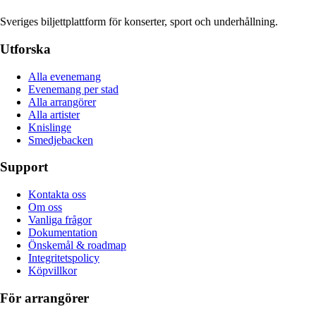
Sveriges biljettplattform för konserter, sport och underhållning.
Utforska
Alla evenemang
Evenemang per stad
Alla arrangörer
Alla artister
Knislinge
Smedjebacken
Support
Kontakta oss
Om oss
Vanliga frågor
Dokumentation
Önskemål & roadmap
Integritetspolicy
Köpvillkor
För arrangörer