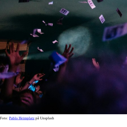
Foto:
Pablo Heimplatz
på Unsplash