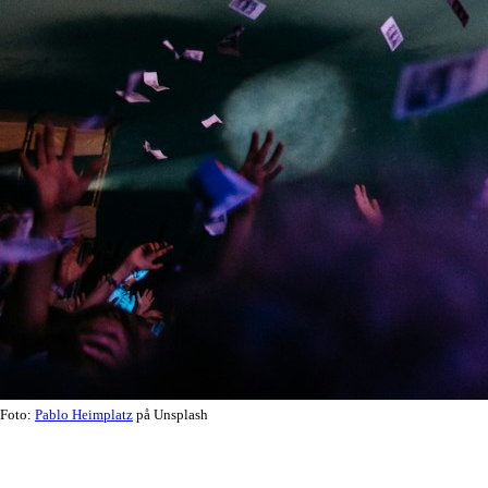
Foto:
Pablo Heimplatz
på Unsplash