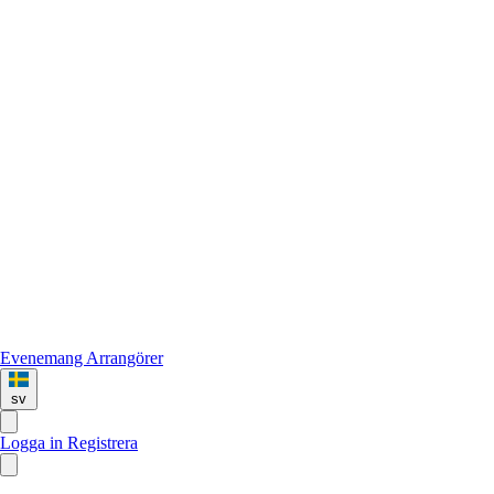
Evenemang
Arrangörer
sv
Logga in
Registrera