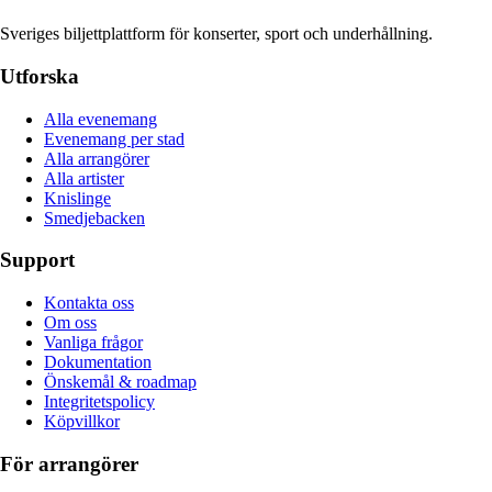
Sveriges biljettplattform för konserter, sport och underhållning.
Utforska
Alla evenemang
Evenemang per stad
Alla arrangörer
Alla artister
Knislinge
Smedjebacken
Support
Kontakta oss
Om oss
Vanliga frågor
Dokumentation
Önskemål & roadmap
Integritetspolicy
Köpvillkor
För arrangörer