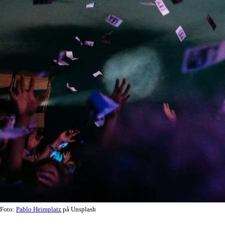
Foto:
Pablo Heimplatz
på Unsplash