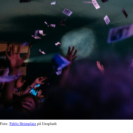
Foto:
Pablo Heimplatz
på Unsplash