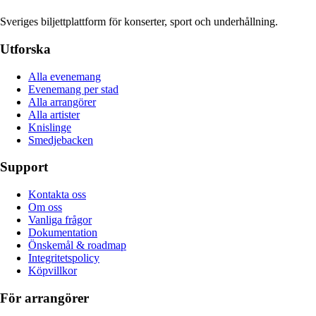
Sveriges biljettplattform för konserter, sport och underhållning.
Utforska
Alla evenemang
Evenemang per stad
Alla arrangörer
Alla artister
Knislinge
Smedjebacken
Support
Kontakta oss
Om oss
Vanliga frågor
Dokumentation
Önskemål & roadmap
Integritetspolicy
Köpvillkor
För arrangörer