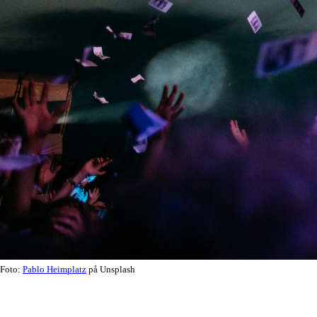
Foto:
Pablo Heimplatz
på Unsplash