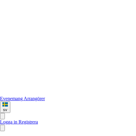
Evenemang
Arrangörer
sv
Logga in
Registrera