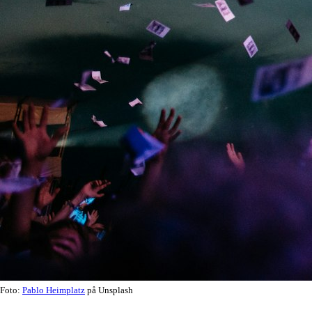
Foto:
Pablo Heimplatz
på Unsplash