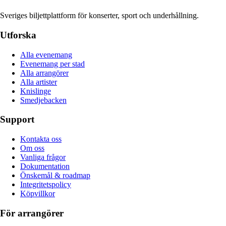
Sveriges biljettplattform för konserter, sport och underhållning.
Utforska
Alla evenemang
Evenemang per stad
Alla arrangörer
Alla artister
Knislinge
Smedjebacken
Support
Kontakta oss
Om oss
Vanliga frågor
Dokumentation
Önskemål & roadmap
Integritetspolicy
Köpvillkor
För arrangörer