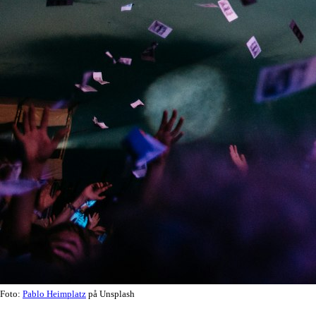
Foto:
Pablo Heimplatz
på Unsplash