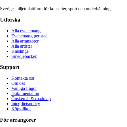
Sveriges biljettplattform för konserter, sport och underhållning.
Utforska
Alla evenemang
Evenemang per stad
Alla arrangörer
Alla artister
Knislinge
Smedjebacken
Support
Kontakta oss
Om oss
Vanliga frågor
Dokumentation
Önskemål & roadmap
Integritetspolicy
Köpvillkor
För arrangörer