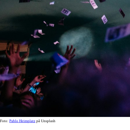
Foto:
Pablo Heimplatz
på Unsplash