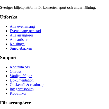
Sveriges biljettplattform för konserter, sport och underhållning.
Utforska
Alla evenemang
Evenemang per stad
Alla arrangörer
Alla artister
Knislinge
Smedjebacken
Support
Kontakta oss
Om oss
Vanliga frågor
Dokumentation
Önskemål & roadmap
Integritetspolicy
Köpvillkor
För arrangörer