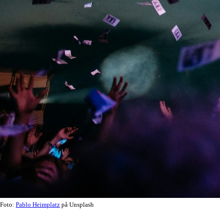
Foto:
Pablo Heimplatz
på Unsplash