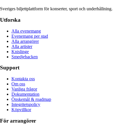
Sveriges biljettplattform för konserter, sport och underhållning.
Utforska
Alla evenemang
Evenemang per stad
Alla arrangörer
Alla artister
Knislinge
Smedjebacken
Support
Kontakta oss
Om oss
Vanliga frågor
Dokumentation
Önskemål & roadmap
Integritetspolicy
Köpvillkor
För arrangörer