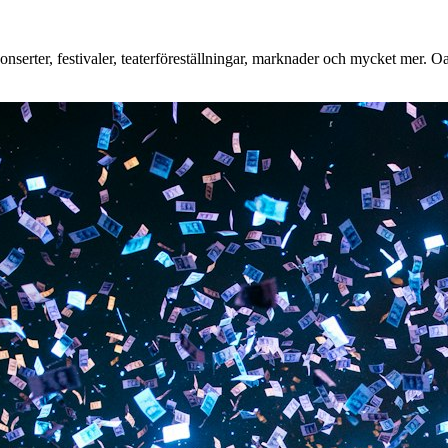
erter, festivaler, teaterföreställningar, marknader och mycket mer. Oavs