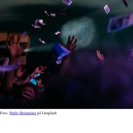
Foto:
Pablo Heimplatz
på Unsplash