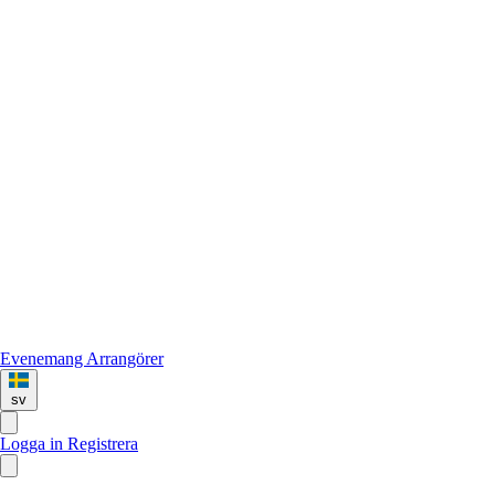
Evenemang
Arrangörer
sv
Logga in
Registrera