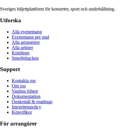
Sveriges biljettplattform för konserter, sport och underhållning.
Utforska
Alla evenemang
Evenemang per stad
Alla arrangörer
Alla artister
Knislinge
Smedjebacken
Support
Kontakta oss
Om oss
Vanliga frågor
Dokumentation
Önskemål & roadmap
Integritetspolicy
Köpvillkor
För arrangörer