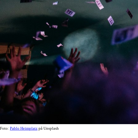
Foto:
Pablo Heimplatz
på Unsplash