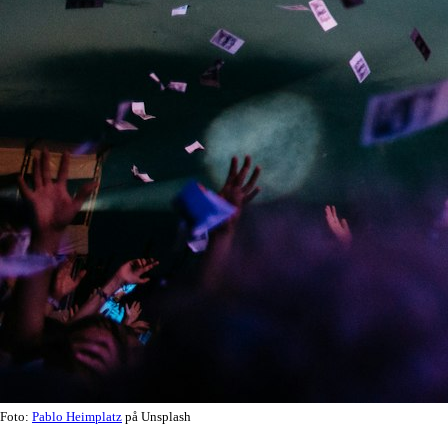
Foto:
Pablo Heimplatz
på Unsplash