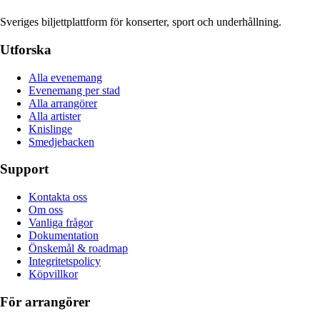
Sveriges biljettplattform för konserter, sport och underhållning.
Utforska
Alla evenemang
Evenemang per stad
Alla arrangörer
Alla artister
Knislinge
Smedjebacken
Support
Kontakta oss
Om oss
Vanliga frågor
Dokumentation
Önskemål & roadmap
Integritetspolicy
Köpvillkor
För arrangörer