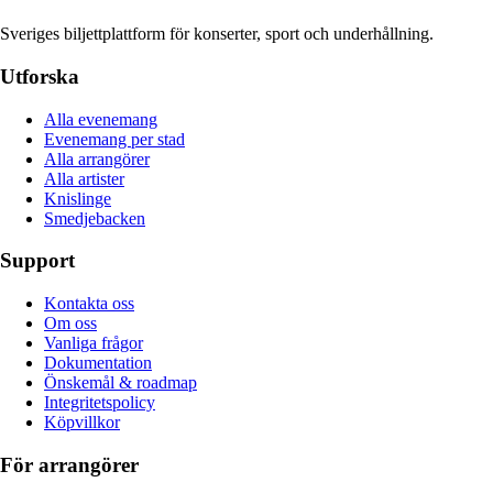
Sveriges biljettplattform för konserter, sport och underhållning.
Utforska
Alla evenemang
Evenemang per stad
Alla arrangörer
Alla artister
Knislinge
Smedjebacken
Support
Kontakta oss
Om oss
Vanliga frågor
Dokumentation
Önskemål & roadmap
Integritetspolicy
Köpvillkor
För arrangörer