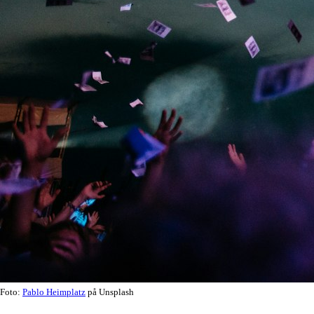
Foto:
Pablo Heimplatz
på Unsplash