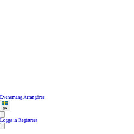
Evenemang
Arrangörer
sv
Logga in
Registrera