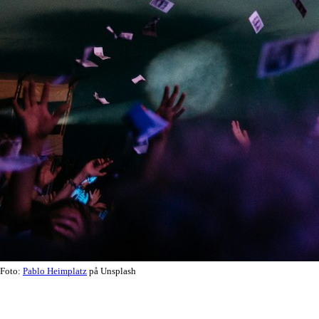
Foto:
Pablo Heimplatz
på Unsplash