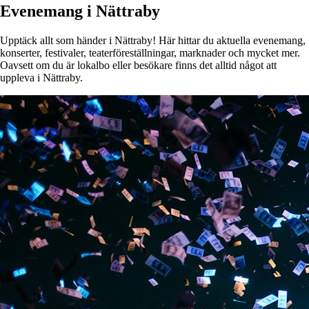
Evenemang i Nättraby
Upptäck allt som händer i Nättraby! Här hittar du aktuella evenemang,
konserter, festivaler, teaterföreställningar, marknader och mycket mer.
Oavsett om du är lokalbo eller besökare finns det alltid något att
uppleva i Nättraby.