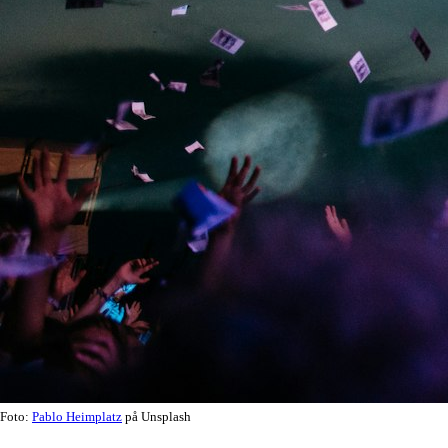
Foto:
Pablo Heimplatz
på Unsplash