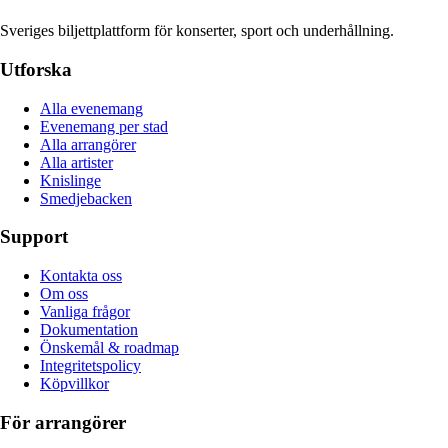
Sveriges biljettplattform för konserter, sport och underhållning.
Utforska
Alla evenemang
Evenemang per stad
Alla arrangörer
Alla artister
Knislinge
Smedjebacken
Support
Kontakta oss
Om oss
Vanliga frågor
Dokumentation
Önskemål & roadmap
Integritetspolicy
Köpvillkor
För arrangörer