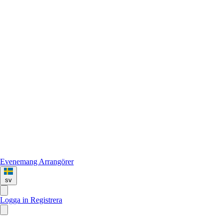
Evenemang
Arrangörer
sv
Logga in
Registrera