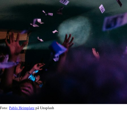
Foto:
Pablo Heimplatz
på Unsplash