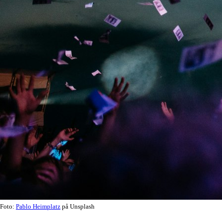
Foto:
Pablo Heimplatz
på Unsplash