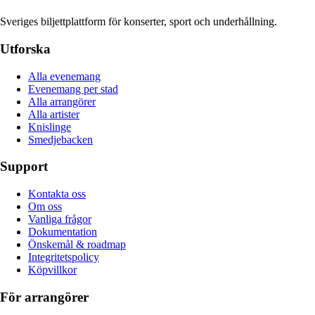
Sveriges biljettplattform för konserter, sport och underhållning.
Utforska
Alla evenemang
Evenemang per stad
Alla arrangörer
Alla artister
Knislinge
Smedjebacken
Support
Kontakta oss
Om oss
Vanliga frågor
Dokumentation
Önskemål & roadmap
Integritetspolicy
Köpvillkor
För arrangörer