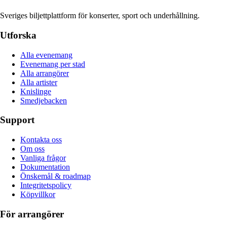
Sveriges biljettplattform för konserter, sport och underhållning.
Utforska
Alla evenemang
Evenemang per stad
Alla arrangörer
Alla artister
Knislinge
Smedjebacken
Support
Kontakta oss
Om oss
Vanliga frågor
Dokumentation
Önskemål & roadmap
Integritetspolicy
Köpvillkor
För arrangörer