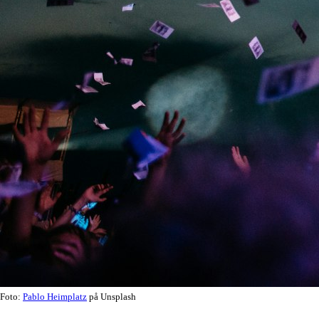
Foto:
Pablo Heimplatz
på Unsplash