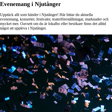
Evenemang i Njutånger
Upptäck allt som händer i Njutånger! Här hittar du aktuella
evenemang, konserter, festivaler, teaterföreställningar, marknader och
mycket mer. Oavsett om du är lokalbo eller besökare finns det alltid
något att uppleva i Njutånger.