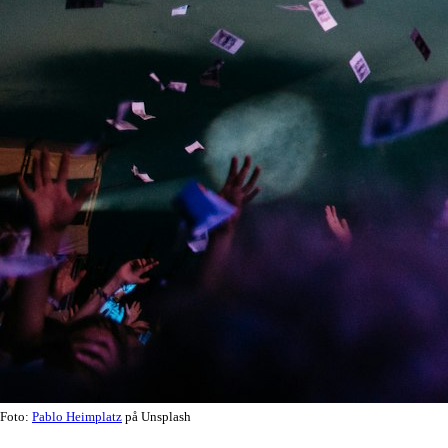
Foto:
Pablo Heimplatz
på Unsplash