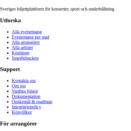
Sveriges biljettplattform för konserter, sport och underhållning.
Utforska
Alla evenemang
Evenemang per stad
Alla arrangörer
Alla artister
Knislinge
Smedjebacken
Support
Kontakta oss
Om oss
Vanliga frågor
Dokumentation
Önskemål & roadmap
Integritetspolicy
Köpvillkor
För arrangörer